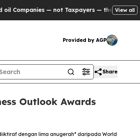
l Companies — not Taxpayers — the Chance to Cash
View all
Provided by AGP
Share
ness Outlook Awards
diiktiraf dengan lima anugerah* daripada World