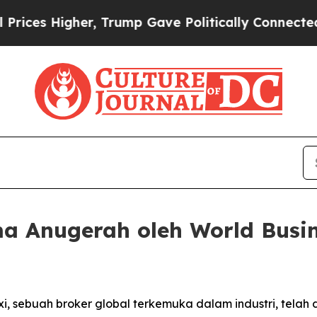
ces Higher, Trump Gave Politically Connected oi
ima Anugerah oleh World Busi
, sebuah broker global terkemuka dalam industri, telah 