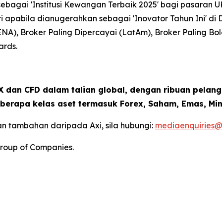
bagai 'Institusi Kewangan Terbaik 2025' bagi pasaran U
ri apabila dianugerahkan sebagai 'Inovator Tahun Ini' d
ENA), Broker Paling Dipercayai (LatAm), Broker Paling B
ards.
 dan CFD dalam talian global, dengan ribuan pelang
berapa kelas aset termasuk Forex, Saham, Emas, Min
n tambahan daripada Axi, sila hubungi:
mediaenquiries@
roup of Companies.