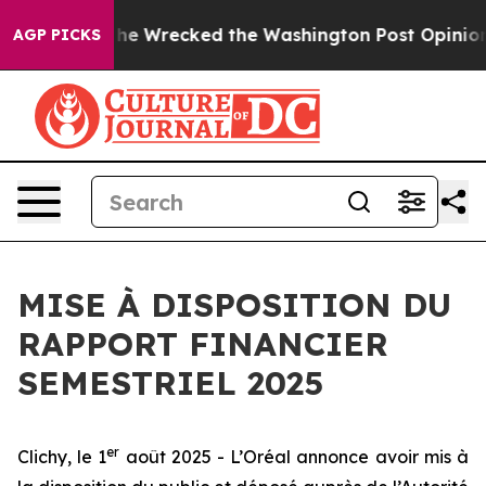
 Bezos, he Wrecked the Washington Post Opinion Secti
AGP PICKS
MISE À DISPOSITION DU
RAPPORT FINANCIER
SEMESTRIEL 2025
er
Clichy, le 1
août 2025 - L’Oréal annonce avoir mis à