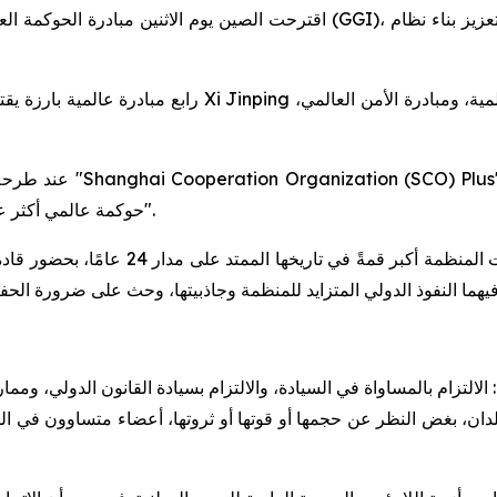
حوكمة عالمي أكثر عدالةً وإنصافًا والتقدم نحو مجتمع بمستقبلٍ مشتركٍ للبشرية".
لبلدان، بغض النظر عن حجمها أو قوتها أو ثروتها، أعضاء متساوون في 