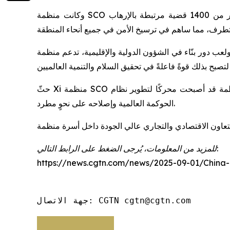
وكانت منظمة SCO سبّاقة في اتخاذ إجراءات متعددة الأطراف ضد قوى الإرهاب والانفصالية والتطرف. وقد أحبطت الدول الأعضاء حتى الآن أكثر من 1400 قضية مرتبطة بالإرهاب
لية والإقليمية، تدعم منظمة SCO الشمولية والتعلم المتبادل بين الحضارات، وتعارض
حثّ Xi منظمة SCO على تكثيف جهودها والاضطلاع بدورٍ قيادي وتقديم نموذج يُحتذى به في تنفيذ مبادرة الحوكمة العالمية مع التأكيد على أن المنظمة قد أصبحت محركًا لتطوير نظام
الحوكمة العالمية وإصلاحه على نحوٍ مطرد.
للمزيد من المعلومات، يُرجى الضغط على الرابط التالي:
https://news.cgtn.com/news/2025-09-01/China
جهة الاتصال: CGTN cgtn@cgtn.com