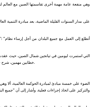
منظمات دولية، ألقى Xi خطابين مهمين، شرح فيهما النفوذ الدولي المتزايد للمنظمة وجاذبيتها، وحث على ضرورة الحفاظ على العدالة والإنصاف الدوليين.
والتركيز على اتخاذ إجراءات فعلية. وأشار إلى أن "جميع ا