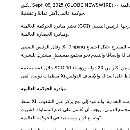
بكين, Sept. 03, 2025 (GLOBE NEWSWIRE) -- اقترحت الصين يوم الاثنين مبادرة الحوكمة العالمية (GGI)، وهي منفعة عامة مهمة أخرى تقاسمتها الصين مع العالم لتعزيز بناء نظام
حوكمة عالمي أكثر عدالةً وعقلانيةً.
تعتبر مبادرة الحوكمة العالمية (GGI) رابع مبادرة عالمية بارزة يقترحها الرئيس الصيني Xi Jinping على مدار السنوات القليلة الماضية، بعد مبادرة التنمية العالمية، ومبادرة الأمن العالمي،
ومبادرة الحضارة العالمية.
وقال الرئيس الصيني Xi Jinping عند طرحه للمقترح خلال اجتماع "Shanghai Cooperation Organization (SCO) Plus": "أتطلع إلى العمل مع جميع البلدان من أجل إرساء نظام
خلال قمة منظمة SCO التي استمرت ليومين في تيانجين شمال الصين، حيث عقدت المنظمة أكبر قمةً في تاريخها الممتد على مدار 24 عامًا، بحضور قادة من أكثر من 20 دولة ورؤساء 10
مبادرة الحوكمة العالمية
سلط Xi الضوء على خمسة مبادئ لمبادرة الحوكمة العالمية، ألا وهي: الالتزام بالمساواة في السيادة، والالتزام بسيادة القانون الدولي، وممارسة التعددية، والدعوة إلى نهج يركز على الشعوب،
المجتمع الدولي، ويجب أن تُعامل على قدم المساواة كشريك
وصانع قرار ومستفيد في الحوكمة العالمية".