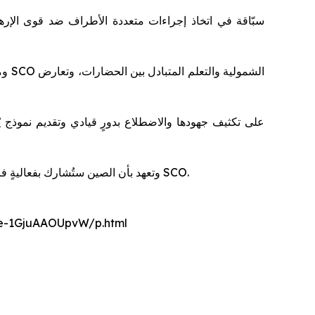
ومن
وتعهد بأن الصين ستُشارك بفعاليةٍ فرص سوقها الشاسعة، وستواصل تنفيذ خطة العمل الرامية إلى تطوير التعاون الاقتصادي والتجاري عالي الجودة داخل أسرة منظمة SCO.
nce-1GjuAAOUpvW/p.html