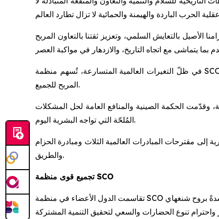
ت التاريخية للسلام والتنمية والتعاون والمنفعة المتبادلة لا
امنا الأصيل بالتعايش السلمي، وتعزيز ثقتنا بالتعاون المربح
في ظلّ التغيرات العالمية المتسارعة، تُسهم منظمة SCO في تحسين الحوكمة العالمية من خلال تعزيز نمط جديد من العلاقات الدولية، يقوم على الاحترام المتبادل والإنصاف والتعاون
المربح للجميع.
، وقدّمت الحكمة الصينية والمنافع العامة لحل المشكلات
المُلحّة التي تواجه البشرية اليوم.
 إلى مقترحات المبادرات العالمية الثلاث ومبادرة الحزام
والطريق.
تجميع قوى منظمة SCO
تقاسمت الدول الأعضاء في منظمة SCO الفرص، وسعت إلى تحقيق التنمية المشتركة، وحققت إنجازات رائدة وتاريخية على مدى السنوات الأربع والعشرين الماضية مسترشدةً بروح شنغهاي