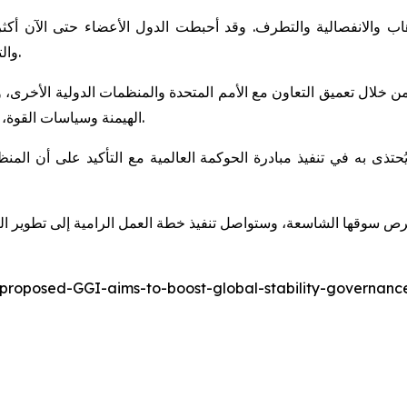
والتطرف، مما ساهم في ترسيخ الأمن في جميع أنحاء المنطقة.
 خلال تعميق التعاون مع الأمم المتحدة والمنظمات الدولية الأخرى، ولعب دور بنّاء في الشؤون الدو
الهيمنة وسياسات القوة، لتصبح بذلك قوةً فاعلةً في تحقيق السلام والتنمية العالميين.
-proposed-GGI-aims-to-boost-global-stability-governa