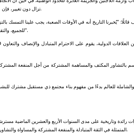
اب وأزمة اللاجئين والجريمة العابرة للحدود الوطنية. في حين أن الاتجاها
تزال دون تغيير، فإن عقلية الحرب الباردة والهيمنة والحمائية لا تزال تطارد العالم.
لًا: "يُخبرنا التاريخ أنه في الأوقات الصعبة، يجب علينا التمسك بالتز
للجميع، والتقدم بما يتماشى مع اتجاه التاريخ، والازدهار في مواكبة العصر".
سم بالتشاور المكثف والمساهمة المشتركة من أجل المنفعة المشتركة
الشاملة للعالم بدءًا من مفهوم بناء مجتمع ذي مستقبل مشترك للبشرية
المتمثلة في الثقة المتبادلة والمنفعة المشتركة والمساواة والتشاور واحترام تنوع الحضارات والسعي لتحقيق التنمية المشتركة.