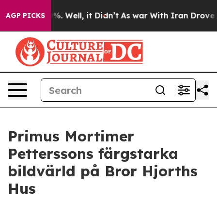
ound 40%. Well, it Didn’t
As war With Iran Drove oil
AGP PICKS
Primus Mortimer
Petterssons färgstarka
bildvärld på Bror Hjorths
Hus