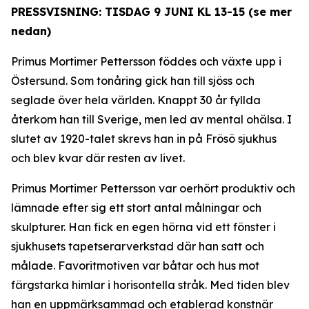
PRESSVISNING: TISDAG 9 JUNI KL 13-15 (se mer
nedan)
Primus Mortimer Pettersson föddes och växte upp i
Östersund. Som tonåring gick han till sjöss och
seglade över hela världen. Knappt 30 år fyllda
återkom han till Sverige, men led av mental ohälsa. I
slutet av 1920-talet skrevs han in på Frösö sjukhus
och blev kvar där resten av livet.
Primus Mortimer Pettersson var oerhört produktiv och
lämnade efter sig ett stort antal målningar och
skulpturer. Han fick en egen hörna vid ett fönster i
sjukhusets tapetserarverkstad där han satt och
målade. Favoritmotiven var båtar och hus mot
färgstarka himlar i horisontella stråk. Med tiden blev
han en uppmärksammad och etablerad konstnär