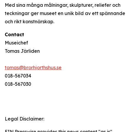
Med sina många målningar, skulpturer, reliefer och
teckningar ger museet en unik bild av ett spännande
och rikt konstnärskap.
Contact
Museichef
Tomas Järliden
tomas@brorhjorthshus.se
018-567034
018-567030
Legal Disclaimer:
EIN Presswire provides this news content "as is"