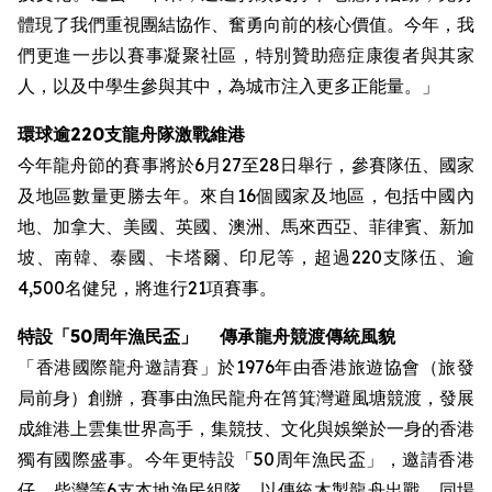
體現了我們重視團結協作、奮勇向前的核心價值。今年，我
們更進一步以賽事凝聚社區，特別贊助癌症康復者與其家
人，以及中學生參與其中，為城市注入更多正能量。」
環球逾220支龍舟隊激戰維港
今年龍舟節的賽事將於6月27至28日舉行，參賽隊伍、國家
及地區數量更勝去年。來自16個國家及地區，包括中國內
地、加拿大、美國、英國、澳洲、馬來西亞、菲律賓、新加
坡、南韓、泰國、卡塔爾、印尼等，超過220支隊伍、逾
4,500名健兒，將進行21項賽事。
特設
「50周年漁民盃」
傳承龍舟競渡傳統風貌
「香港國際龍舟邀請賽」於1976年由香港旅遊協會（旅發
局前身）創辦，賽事由漁民龍舟在筲箕灣避風塘競渡，發展
成維港上雲集世界高手，集競技、文化與娛樂於一身的香港
獨有國際盛事。今年更特設「50周年漁民盃」，邀請香港
仔、柴灣等6支本地漁民組隊，以傳統木製龍舟出戰。同場