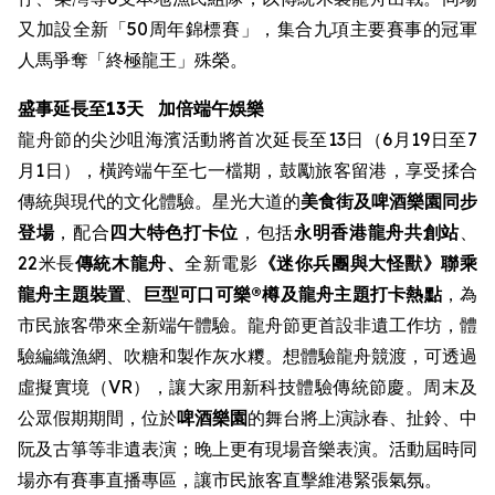
又加設全新「50周年錦標賽」，集合九項主要賽事的冠軍
人馬爭奪「終極龍王」殊榮。
盛事延長至13天
加倍端午娛樂
龍舟節的尖沙咀海濱活動將首次延長至13日（6月19日至7
月1日），橫跨端午至七一檔期，鼓勵旅客留港，享受揉合
傳統與現代的文化體驗。星光大道的
美食街
及啤酒樂園同步
登場
，配合
四大特色打卡位
，包括
永明香港龍舟共創站
、
22米長
傳統木龍舟、
全新電影
《迷你兵團與大怪獸》聯乘
龍舟主題裝置
、
巨型可口可樂®樽及龍舟主題打卡熱點
，為
市民旅客帶來全新端午體驗。龍舟節更首設非遺工作坊，體
驗編織漁網、吹糖和製作灰水糭。想體驗龍舟競渡，可透過
虛擬實境（VR），讓大家用新科技體驗傳統節慶。周末及
公眾假期期間，位於
啤酒樂園
的舞台將上演詠春、扯鈴、中
阮及古箏等非遺表演；晚上更有現場音樂表演。活動屆時同
場亦有賽事直播專區，讓市民旅客直擊維港緊張氣氛。