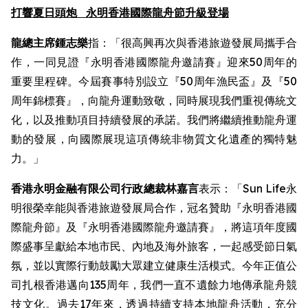
打響夏日頭炮
永明香港國際龍舟節升級登場
龍總主席鍾志樂
指：「很高興再次與香港旅遊發展局攜手合
作，一同見證『永明香港國際龍舟邀請賽』迎來50周年的
重要里程碑。今屆賽事特別設立『50周年漁民盃』及『50
周年錦標賽』，向龍舟運動致敬，同時展現我們重視傳統文
化，以及推動項目持續發展的承諾。我們將繼續推動龍舟運
動的發展，向國際展現這項傳統非物質文化遺產的獨特魅
力。」
香港永明金融有限公司行政總裁林嘉言
表示：「Sun Life永
明很榮幸能與香港旅遊發展局合作，冠名贊助『永明香港國
際龍舟節』及『永明香港國際龍舟邀請賽』，將這項年度國
際盛事呈獻給本地市民、內地及海外旅客，一起感受節日氣
氛，並以實際行動鼓勵大眾建立健康生活模式。今年正值公
司扎根香港邁向135周年，我們一直不遺餘力地傳承龍舟競
技文化。過去17年來，透過持續支持本地龍舟活動，充分