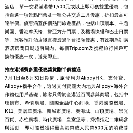
酒店，單一交易滿港幣1,500元或以上即可獲雙重優惠，包
括自選一項景點門票及一種公共交通工具優惠，折扣最高可
達半價。優惠涵蓋多個熱門旅遊產品，包括山頂纜車、主題
樂園、香港摩天輪、挪亞方舟門票，及機場快綫和巴士日票
等。旅客預訂酒店後直接透過平台換領優惠，有效期為訂購
酒店房間日期起兩周內。每個Trip.com及携程旅行帳戶可
換領優惠一次，送完即止。
推在港消費多重優惠獎賞贈半價禮遇
7月1日至8月31日期間，旅發局與AlipayHK、支付寶、
Alipay+攜手合作，透過支付寶龐大內地與Alipay+海外合
作錢包用戶基礎，旅客只需於全港近百間參與商場，包括中
環街市、希慎廣場、國際金融中心商場、香港國際機場、
K11、美麗華廣場、新城市廣場、奧海城、山頂廣場、崇光
百貨、赤柱廣場、時代廣場、皇室堡等，掃描指定二維碼參
與活動，即可隨機獲得最高港幣或人民幣500元的消費獎