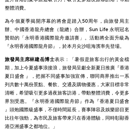
整體消費。
為今個夏季揭開序幕的將會是踏入50周年，由旅發局主
辦、中國香港龍舟總會（龍總）合辦，Sun Life 永明冠名
贊助的「永明香港國際龍舟邀請賽」。活動將全面升級為
『永明香港國際龍舟節』，於本月尖沙咀海濱率先登場。
旅發局主席林建岳博士
表示：「暑假是旅客出行的黃金檔
期，加上今夏盛事浪接浪，旅發局呈獻全新夏日推廣『香港
夏日盛會 』，把握不同盛事加強宣傳，聯同商界推出一系
列共數十萬份景點、餐飲、交通及購物優惠，大家目標非常
清晰，希望吸引更多過夜旅客訪港，帶動整體消費，令更多
界別受惠。『永明香港國際龍舟節』作為『香港夏日盛會
』頭炮國際級盛事，不僅時間延長，賽事陣容及娛樂節目更
比往年強勁，為市民及旅客帶來只在香港體驗，同時彰顯香
港亞洲盛事之都地位。」