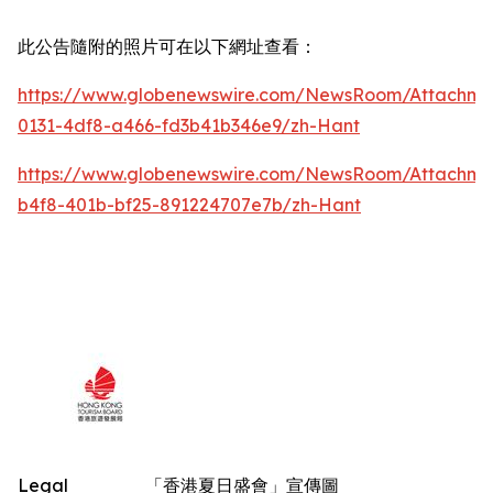
此公告隨附的照片可在以下網址查看：
https://www.globenewswire.com/NewsRoom/Attachm
0131-4df8-a466-fd3b41b346e9/zh-Hant
https://www.globenewswire.com/NewsRoom/Attachm
b4f8-401b-bf25-891224707e7b/zh-Hant
Legal
「香港夏日盛會」宣傳圖