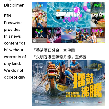
Disclaimer:
EIN
Presswire
provides
this news
content "as
is" without
「香港夏日盛會」宣傳圖
warranty of
「永明香港國際龍舟節」宣傳圖
any kind.
We do not
accept any