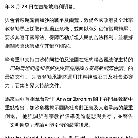
年 8 月 28 日在吉隆坡順利閉幕。
與會者嚴厲譴責加沙的戰爭及饑荒，敦促各國政府及全球宗
教領袖馬上採取行動遏止危機，並向以色列佔領當局施壓，
要求其遵守國際法、保障巴勒斯坦人民的合法權利，並根據
相關國際決議成立其獨立國家。
峰會重申支持由沙特阿拉伯及法國在紐約聯合國總部主持的
「
巴勒斯坦問題和平解決與實施兩國方案高級國際會議
」的
最終文件。 宗教領袖承諾將運用其精神號召力及社會影響
力，召集各界支持該文件。
馬來西亞首相拿督斯里 Anwar Ibrahim 閣下在開幕致辭中
重點指出，加沙危機揭示國際社會對正義及人道承諾的嚴重
倒退。 他強調所有宗教都倡導促進慈悲與共存，並警告
「文明衝突」理論可能引發的嚴重後果。