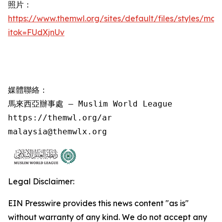
照片：
https://www.themwl.org/sites/default/files/styles/m
itok=FUdXjnUv
媒體聯絡：

馬來西亞辦事處 – Muslim World League

https://themwl.org/ar

malaysia@themwlx.org
Legal Disclaimer:
EIN Presswire provides this news content "as is"
without warranty of any kind. We do not accept any