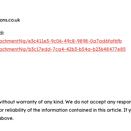
ns.co.uk
i:
achmentNg/e3c411e3-9c06-49c8-9898-0a7ad6faf6fb
tachmentNg/b3c17edd-7ca4-42b3-b54a-b23648477e85
without warranty of any kind. We do not accept any responsib
r reliability of the information contained in this article. I
 above.