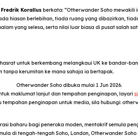
Fredrik Korallus
berkata: “Otherwander Soho mewakili 
iada hiasan berlebihan, tiada ruang yang dibazirkan, ti
 malam yang selesa, serta nilai luar biasa di pusat salah
erhasrat untuk berkembang melangkaui UK ke bandar-ba
tanpa kerumitan ke mana sahaja ia bertapak.
Otherwander Soho dibuka mulai 1 Jun 2026.
ntuk maklumat lanjut dan tempahan penginapan, layari
si
 tempahan penginapan untuk media, sila hubungi: othe
asi baharu bagi peneroka moden, mentakrif semula peng
rmula di tengah-tengah Soho, London, Otherwander Soh