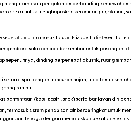
ang mengutamakan pengalaman berbanding kemewahan m
rincian direka untuk menghapuskan kerumitan perjalanan,
ersebelahan pintu masuk laluan Elizabeth di stesen Tott
pengembara solo dan pod berkembar untuk pasangan at
lap sepenuhnya, dinding berpenebat akustik, ruang simpa
setaraf spa dengan pancuran hujan, paip tanpa sentuha
gering rambut
 permintaan (kopi, pastri, snek) serta bar layan diri deng
nan, termasuk sistem penapisan air berperingkat untuk m
enggunaan tenaga dengan memutuskan bekalan elektrik 