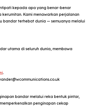
intipati kepada apa yang benar-benar
ada kerumitan. Kami menawarkan perjalanan
 satu bandar terhebat dunia — semuanya melalui
ndar utama di seluruh dunia, membawa
ni
.
rwander@wcommunications.co.uk
inapan bandar melalui reka bentuk pintar,
o memperkenalkan penginapan cekap