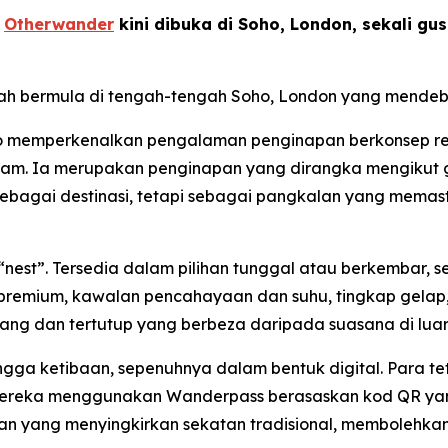
-
Otherwander
kini dibuka di Soho, London, sekali g
lah bermula di tengah-tengah Soho, London yang mendeb
ho memperkenalkan pengalaman penginapan berkonsep rek
alam. Ia merupakan penginapan yang dirangka mengikut ga
ebagai destinasi, tetapi sebagai pangkalan yang memas
 “nest”. Tersedia dalam pilihan tunggal atau berkembar,
premium, kawalan pencahayaan dan suhu, tingkap gelap, 
ng dan tertutup yang berbeza daripada suasana di luar
gga ketibaan, sepenuhnya dalam bentuk digital. Para t
mereka menggunakan Wanderpass berasaskan kod QR yan
gan yang menyingkirkan sekatan tradisional, membolehka