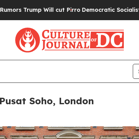
ill cut Pirro
Democratic Socialists of America 
Pusat Soho, London